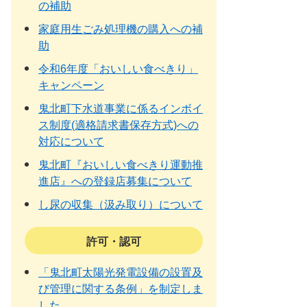
の補助
家庭用生ごみ処理機の購入への補
助
令和6年度「おいしい食べきり」
キャンペーン
鬼北町下水道事業に係るインボイ
ス制度(適格請求書保存方式)への
対応について
鬼北町『おいしい食べきり運動推
進店』への登録店募集について
し尿の収集（汲み取り）について
許可・認可
「鬼北町太陽光発電設備の設置及
び管理に関する条例」を制定しま
した