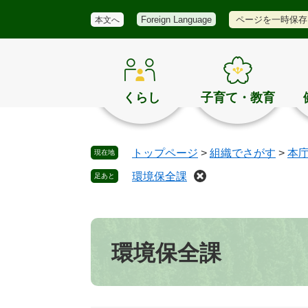
メ
検
き
ペ
メ
ページを一時保存
Foreign Language
本文へ
ニ
索
ほ
ー
ニ
ュ
く
ジ
ュ
ー
の
の
ー
お
先
を
す
頭
飛
くらし
子育て・教育
す
で
ば
め
す
し
。
て
トップページ
>
組織でさがす
>
本
現在地
本
文
環境保全課
足あと
へ
本
文
環境保全課