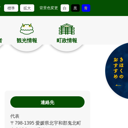
背景色変更
ズ
標準
拡大
白
黒
青
者
観光情報
町政情報
連絡先
代表
〒798-1395 愛媛県北宇和郡鬼北町