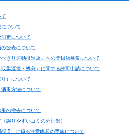
いて
法について
量測定について
画の公表について
食べきり運動推進店』への登録店募集について
（収集運搬・処分）に関する許可申請について
取り）について
と消毒方法について
の巣の撤去について
て（誤りやすいゴミの分別例）
M2.5）に係る注意喚起の実施について