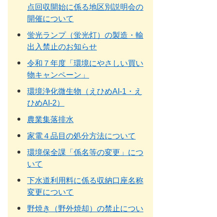
点回収開始に係る地区別説明会の
開催について
蛍光ランプ（蛍光灯）の製造・輸
出入禁止のお知らせ
令和７年度「環境にやさしい買い
物キャンペーン」
環境浄化微生物（えひめAI-1・え
ひめAI-2）
農業集落排水
家電４品目の処分方法について
環境保全課「係名等の変更」につ
いて
下水道利用料に係る収納口座名称
変更について
野焼き（野外焼却）の禁止につい