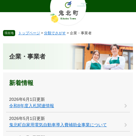
ペ
メ
ー
ニ
ジ
ュ
の
ー
先
を
トップページ
>
分類でさがす
>
企業・事業者
現在地
頭
飛
で
ば
本
す
し
文
。
て
企業・事業者
本
文
へ
新着情報
2026年6月1日更新
令和8年度入札関連情報
2026年5月1日更新
鬼北町自家用電気自動車導入費補助金事業について