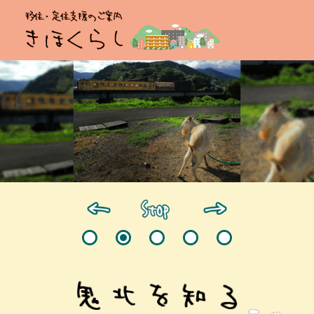
ペ
メ
ー
ニ
ジ
ュ
の
ー
先
を
頭
飛
で
ば
す。
し
て
本
文
へ
本
文