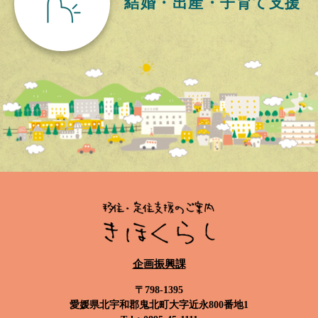
結婚・出産・
子育て支援
企画振興課
〒798-1395
愛媛県北宇和郡鬼北町大字近永800番地1