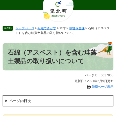
ペ
メ
ー
ニ
ジ
ュ
の
ー
先
を
トップページ
>
組織でさがす
>
本庁
>
環境保全課
>
石綿（アスベス
現在地
頭
飛
ト）を含む珪藻土製品の取り扱いについて
で
ば
す
し
本
。
て
文
石綿（アスベスト）を含む珪藻
本
文
土製品の取り扱いについて
へ
ページID：0017805
更新日：2021年2月9日更新
印刷ページ表示
ページ内目次