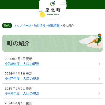
ペ
メ
ー
ニ
ジ
ュ
の
ー
先
を
トップページ
>
統計情報
>
町政情報
>
町の紹介
現在地
頭
飛
で
ば
本
す
し
文
。
て
町の紹介
本
文
へ
2026年8月6日更新
令和8年度 人口の現況
2026年4月8日更新
令和7年度 人口の現況
2025年3月6日更新
令和6年度 人口の現況
2024年4月4日更新