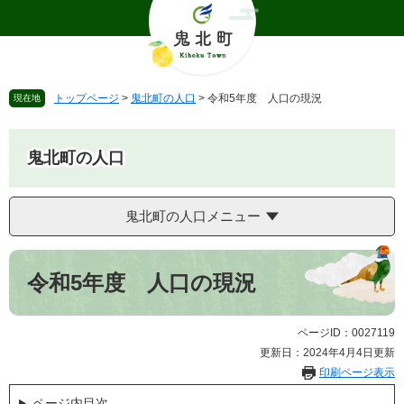
ペ
メ
ー
ニ
ジ
ュ
の
ー
先
を
トップページ
>
鬼北町の人口
>
令和5年度 人口の現況
現在地
頭
飛
で
ば
す
し
鬼北町の人口
。
て
本
文
鬼北町の人口メニュー
へ
本
文
令和5年度 人口の現況
ページID：0027119
更新日：2024年4月4日更新
印刷ページ表示
ページ内目次