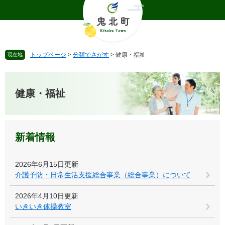
ペ
メ
ー
ニ
ジ
ュ
の
ー
先
を
トップページ
>
分類でさがす
>
健康・福祉
現在地
頭
飛
で
ば
本
す
し
文
。
て
健康・福祉
本
文
へ
新着情報
2026年6月15日更新
介護予防・日常生活支援総合事業（総合事業）について
2026年4月10日更新
いきいき体操教室