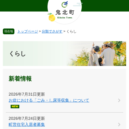
ペ
メ
ー
ニ
ジ
ュ
の
ー
先
を
トップページ
>
分類でさがす
>
くらし
現在地
頭
飛
で
ば
本
す
し
文
。
て
くらし
本
文
へ
新着情報
2026年7月31日更新
お盆における「ごみ・し尿等収集」について
2026年7月24日更新
町営住宅入居者募集