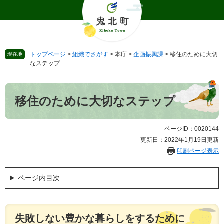
ペ
メ
ー
ニ
ジ
ュ
の
ー
先
を
トップページ
>
組織でさがす
>
本庁
>
企画振興課
>
移住のために大切
現在地
頭
飛
なステップ
で
ば
す
し
本
。
て
文
移住のために大切なステップ
本
文
へ
ページID：0020144
更新日：2022年1月19日更新
印刷ページ表示
ページ内目次
失敗しない豊かな暮らしをするために