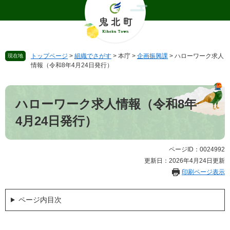
ペ
メ
ー
ニ
ジ
ュ
の
ー
先
を
トップページ
>
組織でさがす
>
本庁
>
企画振興課
>
ハローワーク求人
現在地
頭
飛
情報（令和8年4月24日発行）
で
ば
す
し
本
。
て
文
ハローワーク求人情報（令和8年
本
文
4月24日発行）
へ
ページID：0024992
更新日：2026年4月24日更新
印刷ページ表示
ページ内目次