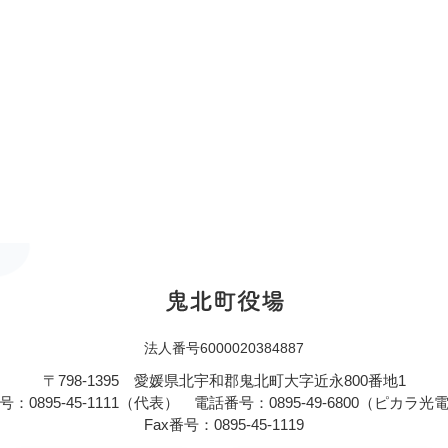
法人番号6000020384887
〒798-1395
愛媛県北宇和郡鬼北町大字近永800番地1
：0895-45-1111（代表）
電話番号：0895-49-6800（ピカラ
Fax番号：0895-45-1119