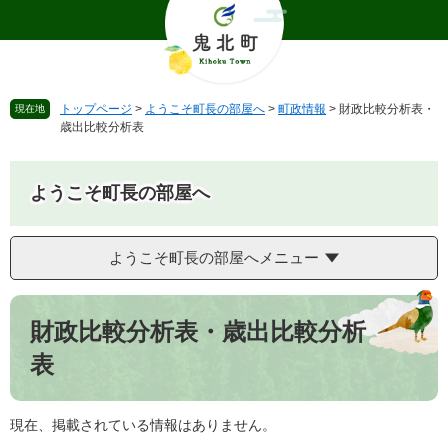
ペ
メ
ー
ニ
ジ
ュ
の
ー
先
を
トップページ
>
ようこそ町長の部屋へ
>
町政情報
>
財政比較分析表・
現在地
頭
飛
歳出比較分析表
で
ば
す
し
。
て
ようこそ町長の部屋へ
本
文
へ
ようこそ町長の部屋へメニュー
本
文
財政比較分析表・歳出比較分析
表
現在、掲載されている情報はありません。