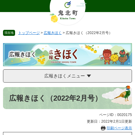
ペ
メ
ー
ニ
ジ
ュ
の
ー
先
を
トップページ
>
広報きほく
>
広報きほく（2022年2月号）
現在地
頭
飛
で
ば
す
し
。
て
広報きほく
本
文
へ
広報きほくメニュー
本
文
広報きほく（2022年2月号）
ページID：0020175
更新日：2022年2月1日更新
印刷ページ表示