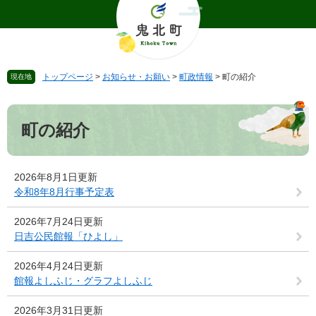
ペ
メ
ー
ニ
ジ
ュ
の
ー
先
を
トップページ
>
お知らせ・お願い
>
町政情報
>
町の紹介
現在地
頭
飛
で
ば
本
す
し
文
。
て
町の紹介
本
文
へ
2026年8月1日更新
令和8年8月行事予定表
2026年7月24日更新
日吉公民館報「ひよし」
2026年4月24日更新
館報よしふじ・グラフよしふじ
2026年3月31日更新