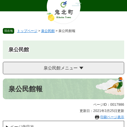
ペ
メ
ー
ニ
ジ
ュ
の
ー
先
を
トップページ
>
泉公民館
>
泉公民館報
現在地
頭
飛
で
ば
す
し
泉公民館
。
て
本
文
泉公民館メニュー
へ
本
文
泉公民館報
ページID：0017986
更新日：2021年3月25日更新
印刷ページ表示
ページ内目次