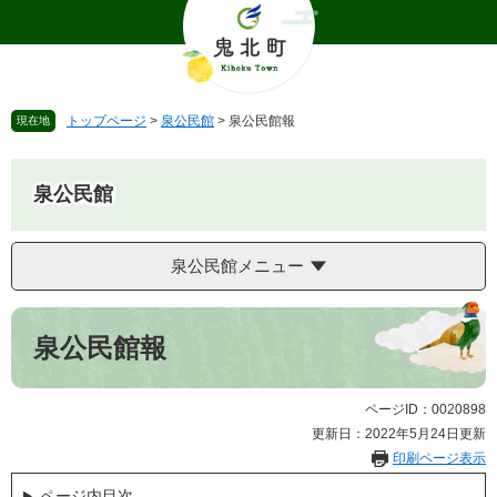
ペ
メ
ー
ニ
ジ
ュ
の
ー
先
を
トップページ
>
泉公民館
>
泉公民館報
現在地
頭
飛
で
ば
す
し
泉公民館
。
て
本
文
泉公民館メニュー
へ
本
文
泉公民館報
ページID：0020898
更新日：2022年5月24日更新
印刷ページ表示
ページ内目次