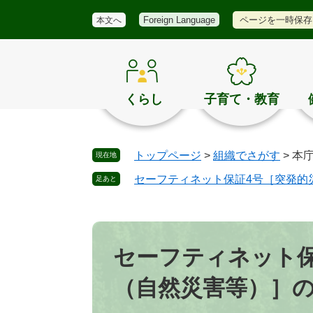
メ
検
き
ペ
メ
ページを一時保存
Foreign Language
本文へ
ニ
索
ほ
ー
ニ
ュ
く
ジ
ュ
ー
の
の
ー
お
先
を
す
頭
飛
くらし
子育て・教育
す
で
ば
め
す
し
。
て
トップページ
>
組織でさがす
>
本
現在地
本
文
セーフティネット保証4号［突発的
足あと
へ
本
文
セーフティネット保
（自然災害等）］