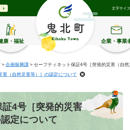
文字サイ
健康・福祉
企業・事業
庁
>
企画振興課
>
セーフティネット保証4号［突発的災害（自然
災害（自然災害等）］の認定について
証4号［突発的災害
の認定について