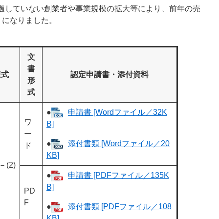
を経過していない創業者や事業規模の拡大等により、前年の売
うになりました。
文
書
様式
認定申請書・添付資料
形
式
●
申請書 [Wordファイル／32K
ワ
B]
ー
●
添付書類 [Wordファイル／20
ド
KB]
－(2)
●
申請書 [PDFファイル／135K
B]
PD
F
●
添付書類 [PDFファイル／108
KB]