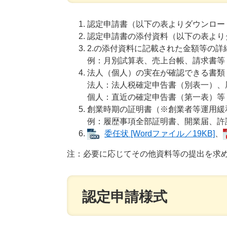
認定申請書
（以下の表よりダウンロー
認定申請書
の​
添付資料
（以下の表より
2.の添付資料に記載された金額等の
例：月別試算表、売上台帳、請求書等​
法人（個人）の実在が確認できる書類
法人：
法人税確定申告書（別表一）、​
個人：直近の確定申告書
（第一表）
等
創業時期の証明書（※創業者等運用緩
例：履歴事項全部証明書、開業届、許
委任状 [Wordファイル／19KB]
、
注：必要に応じてその他資料等の提出を求
認定申請様式