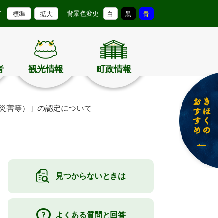
背景色変更
ズ
標準
拡大
白
黒
青
者
観光情報
町政情報
災害等）］の認定について
見つからないときは
よくある質問と回答