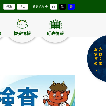
背景色変更
ズ
標準
拡大
白
黒
青
者
観光情報
町政情報