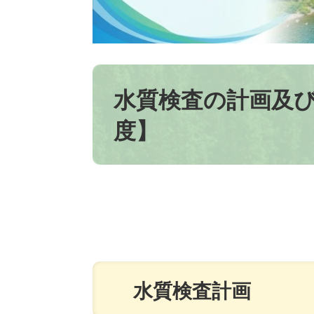
本
文
水質検査の計画及
度】
水質検査計画