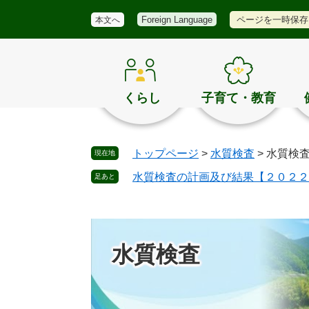
メ
検
き
ペ
メ
ページを一時保存
Foreign Language
本文へ
ニ
索
ほ
ー
ニ
ュ
く
ジ
ュ
ー
の
の
ー
お
先
を
す
頭
飛
くらし
子育て・教育
す
で
ば
め
す
し
。
て
トップページ
>
水質検査
>
水質検
現在地
本
文
水質検査の計画及び結果【２０２２
足あと
へ
水質検査