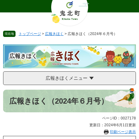
ペ
メ
ー
ニ
ジ
ュ
の
ー
先
を
トップページ
>
広報きほく
>
広報きほく（2024年６月号）
現在地
頭
飛
で
ば
す
し
。
て
広報きほく
本
文
へ
広報きほくメニュー
本
文
広報きほく（2024年６月号）
ページID：0027178
更新日：2024年6月1日更新
印刷ページ表示