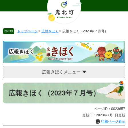
ペ
メ
ー
ニ
ジ
ュ
の
ー
先
を
トップページ
>
広報きほく
>
広報きほく（2023年７月号）
現在地
頭
飛
で
ば
す
し
。
て
広報きほく
本
文
へ
広報きほくメニュー
本
文
広報きほく（2023年７月号）
ページID：0023657
更新日：2023年7月1日更新
印刷ページ表示