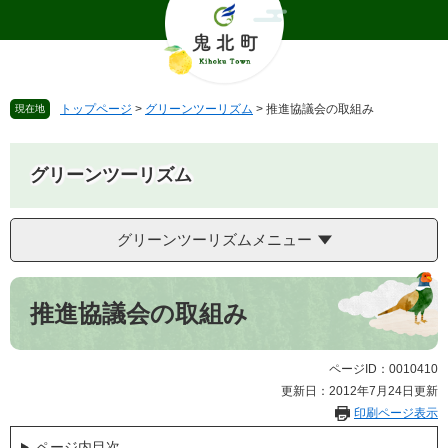
ペ
メ
ー
ニ
ジ
ュ
の
ー
先
を
トップページ
>
グリーンツーリズム
>
推進協議会の取組み
現在地
頭
飛
で
ば
す
し
グリーンツーリズム
。
て
本
文
グリーンツーリズムメニュー
へ
本
文
推進協議会の取組み
ページID：0010410
更新日：2012年7月24日更新
印刷ページ表示
ページ内目次