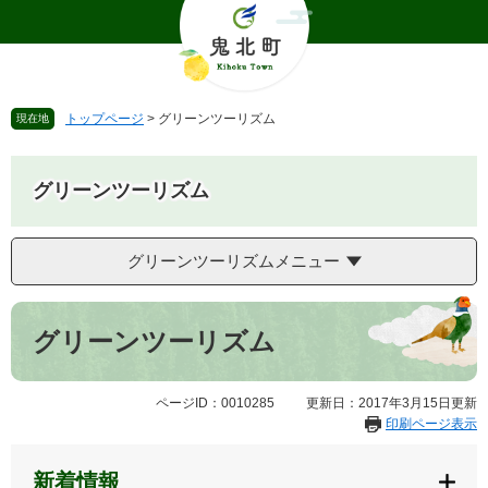
ペ
メ
ー
ニ
ジ
ュ
の
ー
先
を
トップページ
>
グリーンツーリズム
現在地
頭
飛
で
ば
す
し
グリーンツーリズム
。
て
本
文
グリーンツーリズムメニュー
へ
本
文
グリーンツーリズム
ページID：0010285
更新日：2017年3月15日更新
印刷ページ表示
新着情報