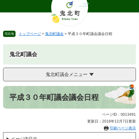
ペ
メ
ー
ニ
ジ
ュ
の
ー
先
を
トップページ
>
鬼北町議会
>
平成３０年町議会議会日程
現在地
頭
飛
で
ば
す
し
鬼北町議会
。
て
本
文
鬼北町議会メニュー
へ
本
文
平成３０年町議会議会日程
ページID：0013491
更新日：2018年12月7日更新
印刷ページ表示
ページ内目次