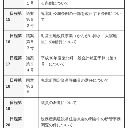
１号
る条例について
日程第
議案
鬼北町公園条例の一部を改正する条例につい
15
第５
て
２号
日程第
議案
町営土地改良事業（かんがい排水・大宿地
16
第５
区）の施行について
３号
日程第
議案
平成30年度鬼北町一般会計補正予算（第１
17
第５
号）について
４号
日程第
同意
鬼北町固定資産評価員の選任について
18
第３
号
日程第
議員の派遣について
19
日程第
総務産業建設常任委員会の閉会中の所管事務
20
調査の件について