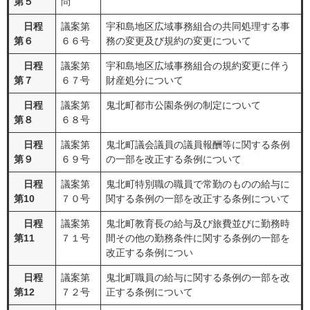
第５
問
日程
議案第
宇和島地区広域事務組合の共同処理する事
第６
６６号
務の変更及び規約の変更について
日程
議案第
宇和島地区広域事務組合の規約変更に伴う
第７
６７号
財産処分について
日程
議案第
鬼北町都市公園条例の制定について
第８
６８号
日程
議案第
鬼北町議会議員の議員報酬等に関する条例
第９
６９号
の一部を改正する条例について
日程
議案第
鬼北町特別職の職員で常勤のものの給与に
第10
７０号
関する条例の一部を改正する条例について
日程
議案第
鬼北町教育長の給与及び旅費並びに勤務時
第11
７１号
間その他の勤務条件に関する条例の一部を
改正する条例につい
日程
議案第
鬼北町職員の給与に関する条例の一部を改
第12
７２号
正する条例について