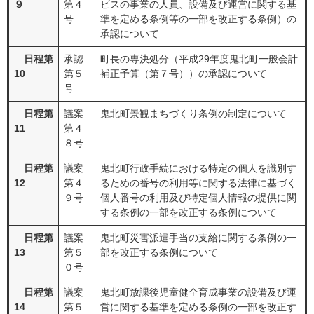
９
第４
ビスの事業の人員、設備及び運営に関する基
号
準を定める条例等の一部を改正する条例）の
承認について
日程第
承認
町長の専決処分（平成29年度鬼北町一般会計
10
第５
補正予算（第７号））の承認について
号
日程第
議案
鬼北町景観まちづくり条例の制定について
11
第４
８号
日程第
議案
鬼北町行政手続における特定の個人を識別す
12
第４
るための番号の利用等に関する法律に基づく
９号
個人番号の利用及び特定個人情報の提供に関
する条例の一部を改正する条例について
日程第
議案
鬼北町災害派遣手当の支給に関する条例の一
13
第５
部を改正する条例について
０号
日程第
議案
鬼北町放課後児童健全育成事業の設備及び運
14
第５
営に関する基準を定める条例の一部を改正す