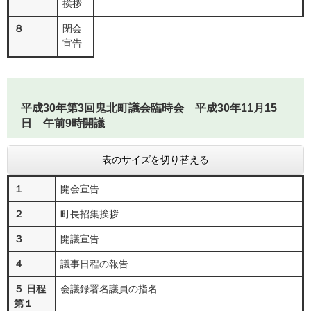
挨拶
８
閉会
宣告
平成30年第3回鬼北町議会臨時会 平成30年11月15
日 午前9時開議
表のサイズを切り替える
１
開会宣告
２
町長招集挨拶
３
開議宣告
４
議事日程の報告
５ 日程
会議録署名議員の指名
第１