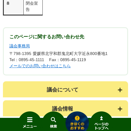
８
閉会宣
告
このページに関するお問い合わせ先
議会事務局
〒798-1395
愛媛県北宇和郡鬼北町大字近永800番地1
Tel：0895-45-1111
Fax：0895-45-1119
メールでのお問い合わせはこちら
議会について
議会情報
メ
検
き
ニ
索
ほ
ュ
く
監査委員について
ー
の