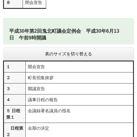
８
閉会宣告
平成30年第2回鬼北町議会定例会 平成30年6月13
日 午前9時開議
表のサイズを切り替える
１
開会宣告
２
町長招集挨拶
３
開議宣告
４
議事日程の報告
５ 日程
会議録署名議員の指名
第１
日程第
会期の決定
２