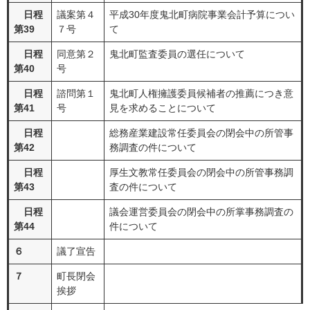
日程
議案第４
平成30年度鬼北町病院事業会計予算につい
第39
７号
て
日程
同意第２
鬼北町監査委員の選任について
第40
号
日程
諮問第１
鬼北町人権擁護委員候補者の推薦につき意
第41
号
見を求めることについて
日程
総務産業建設常任委員会の閉会中の所管事
第42
務調査の件について
日程
厚生文教常任委員会の閉会中の所管事務調
第43
査の件について
日程
議会運営委員会の閉会中の所掌事務調査の
第44
件について
６
議了宣告
７
町長閉会
挨拶