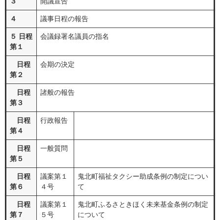
３
開議宣告
４
議事日程の報告
５ 日程
会議録署名議員の指名
第１
日程
会期の決定
第２
日程
諸般の報告
第３
日程
行政報告
第４
日程
一般質問
第５
日程
議案第１
鬼北町福祉タクシー助成条例の制定につい
第６
４号
て
日程
議案第１
鬼北町ふるさときほく未来基金条例の制定
第７
５号
について