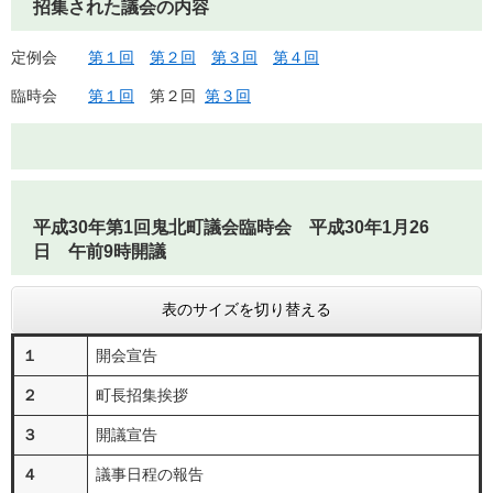
招集された議会の内容
定例会
第１回
第２回
第３回
第４回
臨時会
第１回
第２回
第３回
平成30年第1回鬼北町議会臨時会 平成30年1月26
日 午前9時開議
表のサイズを切り替える
１
開会宣告
２
町長招集挨拶
３
開議宣告
４
議事日程の報告