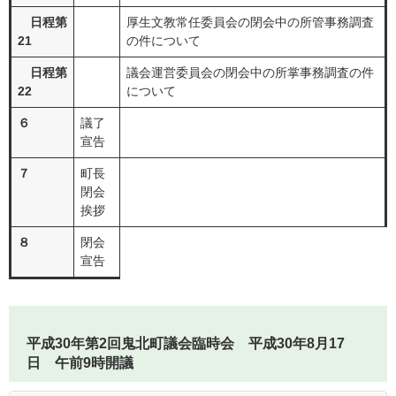
日程第
厚生文教常任委員会の閉会中の所管事務調査
21
の件について
日程第
議会運営委員会の閉会中の所掌事務調査の件
22
について
６
議了
宣告
７
町長
閉会
挨拶
８
閉会
宣告
平成30年第2回鬼北町議会臨時会 平成30年8月17
日 午前9時開議