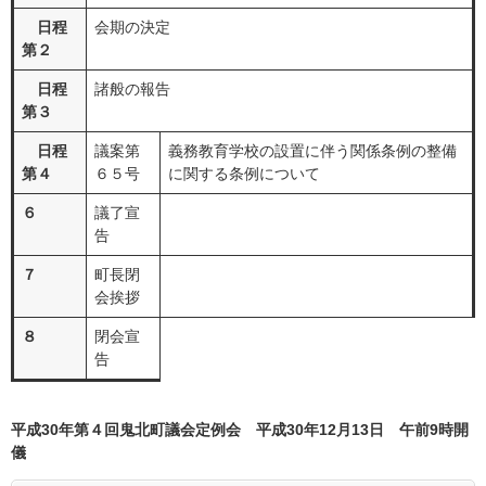
日程
会期の決定
第２
日程
諸般の報告
第３
日程
議案第
義務教育学校の設置に伴う関係条例の整備
第４
６５号
に関する条例について
６
議了宣
告
７
町長閉
会挨拶
８
閉会宣
告
平成30年第４回鬼北町議会定例会 平成30年12月13日 午前9時開
儀