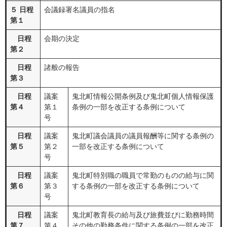
５ 日程
会議録署名議員の指名
第１
日程
会期の決定
第２
日程
諸般の報告
第３
日程
議案
鬼北町情報公開条例及び鬼北町個人情報保護
第４
第１
条例の一部を改正する条例について
号
日程
議案
鬼北町議会議員の議員報酬等に関する条例の
第５
第２
一部を改正する条例について
号
日程
議案
鬼北町特別職の職員で常勤のものの給与に関
第６
第３
する条例の一部を改正する条例について
号
日程
議案
鬼北町教育長の給与及び旅費並びに勤務時間
第７
第４
その他の勤務条件に関する条例の一部を改正