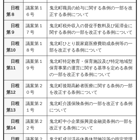
日程
議案第１
鬼北町職員の給与に関する条例の一部を改
第８
６号
正する条例について
日程
議案第１
鬼北町税外収入の督促手数料及び延滞金に
第９
７号
関する条例の一部を改正する条例について
日程
議案第１
鬼北町ひとり親家庭医療費助成条例等の一
第10
８号
部を改正する条例について
日程
議案第１
鬼北町特定教育・保育施設及び特定地域型
第11
９号
保育事業の運営に関する基準を定める条例
の一部を改正する条例について
日程
議案第２
鬼北町後期高齢者医療に関する条例の一部
第12
０号
を改正する条例について
日程
議案第２
鬼北町介護保険条例の一部を改正する条例
第13
１号
について
日程
議案第２
鬼北町中小企業振興資金融資条例の一部を
第14
２号
改正する条例について
日程
議案第２
鬼北町成川渓谷休養休憩施設等の指定管理