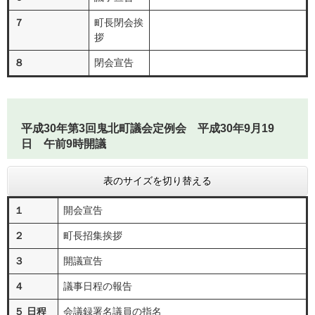
７
町長閉会挨
拶
８
閉会宣告
平成30年第3回鬼北町議会定例会 平成30年9月19
日 午前9時開議
表のサイズを切り替える
１
開会宣告
２
町長招集挨拶
３
開議宣告
４
議事日程の報告
５ 日程
会議録署名議員の指名