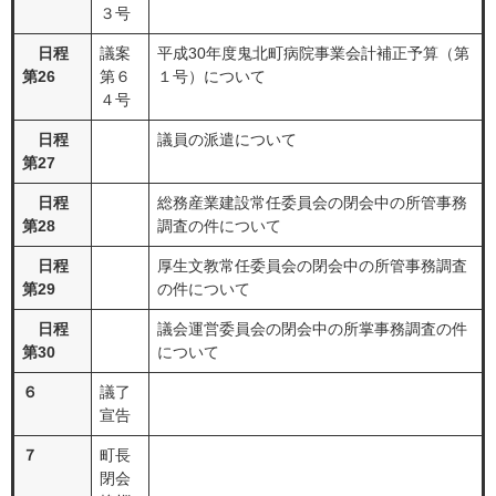
３号
日程
議案
平成30年度鬼北町病院事業会計補正予算（第
第26
第６
１号）について
４号
日程
議員の派遣について
第27
日程
総務産業建設常任委員会の閉会中の所管事務
第28
調査の件について
日程
厚生文教常任委員会の閉会中の所管事務調査
第29
の件について
日程
議会運営委員会の閉会中の所掌事務調査の件
第30
について
６
議了
宣告
７
町長
閉会