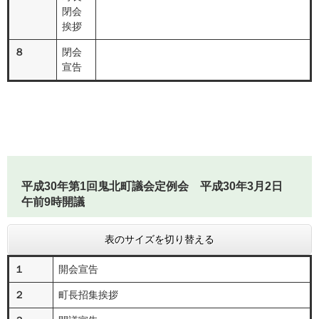
閉会
挨拶
８
閉会
宣告
平成30年第1回鬼北町議会定例会 平成30年3月2日
午前9時開議
表のサイズを切り替える
１
開会宣告
２
町長招集挨拶