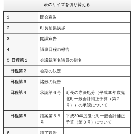
表のサイズを切り替える
１
開会宣告
２
町長招集挨拶
３
開議宣告
４
議事日程の報告
５ 日程第１
会議録署名議員の指名
日程第２
会期の決定
日程第３
諸般の報告
日程第４
承認第６号
町長の専決処分（平成30年度鬼
北町一般会計補正予算（第２
号））の承認について
日程第５
議案第５５
平成30年度鬼北町一般会計補正
号
予算（第３号）について
６
議了宣告