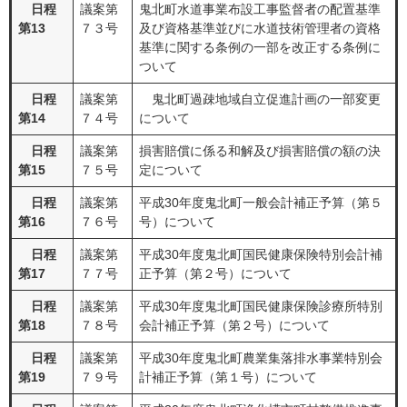
日程
議案第
鬼北町水道事業布設工事監督者の配置基準
第13
７３号
及び資格基準並びに水道技術管理者の資格
基準に関する条例の一部を改正する条例に
ついて
日程
議案第
鬼北町過疎地域自立促進計画の一部変更
第14
７４号
について
日程
議案第
損害賠償に係る和解及び損害賠償の額の決
第15
７５号
定について
日程
議案第
平成30年度鬼北町一般会計補正予算（第５
第16
７６号
号）について
日程
議案第
平成30年度鬼北町国民健康保険特別会計補
第17
７７号
正予算（第２号）について
日程
議案第
平成30年度鬼北町国民健康保険診療所特別
第18
７８号
会計補正予算（第２号）について
日程
議案第
平成30年度鬼北町農業集落排水事業特別会
第19
７９号
計補正予算（第１号）について