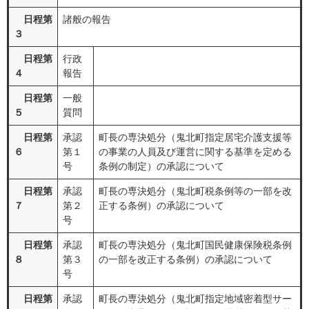
日程第
諸般の報告
３
日程第
行政
４
報告
日程第
一般
５
質問
日程第
承認
町長の専決処分（鬼北町指定居宅介護支援等
６
第１
の事業の人員及び運営に関する基準を定める
号
条例の制定）の承認について
日程第
承認
町長の専決処分（鬼北町税条例等の一部を改
７
第２
正する条例）の承認について
号
日程第
承認
町長の専決処分（鬼北町国民健康保険税条例
８
第３
の一部を改正する条例）の承認について
号
日程第
承認
町長の専決処分（鬼北町指定地域密着型サー