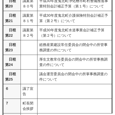
日程
議案第
平成30年度鬼北町浄化槽市町村整備推進事
第20
８０号
業特別会計補正予算（第１号）について
日程
議案第
平成30年度鬼北町介護保険特別会計補正予
第21
８１号
算（第２号）について
日程
議案第
平成30年度鬼北町水道事業会計補正予算
第22
８２号
（第２号）について
日程
総務産業建設常任委員会の閉会中の所管事
第23
務調査の件について
日程
厚生文教常任委員会の閉会中の所管事務調
第24
査の件について
日程
議会運営委員会の閉会中の所掌事務調査の
第25
件について
６
議了宣
告
７
町長閉
会挨拶