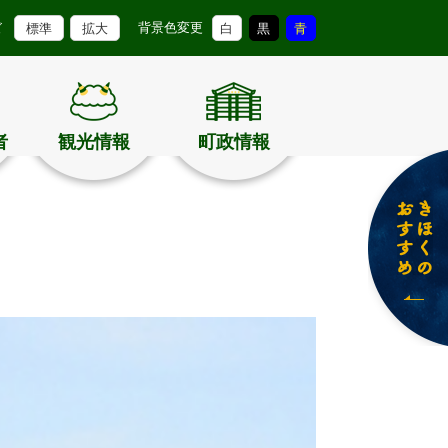
背景色変更
ズ
標準
拡大
白
黒
青
者
観光情報
町政情報