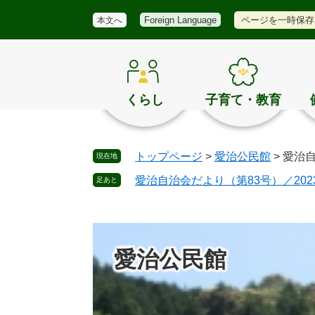
メ
検
き
ペ
メ
ページを一時保存
Foreign Language
本文へ
ニ
索
ほ
ー
ニ
ュ
く
ジ
ュ
ー
の
の
ー
お
先
を
す
頭
飛
くらし
子育て・教育
す
で
ば
め
す
し
。
て
トップページ
>
愛治公民館
>
愛治自
現在地
本
文
愛治自治会だより（第83号）／202
足あと
へ
愛治公民館