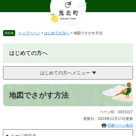
ペ
メ
ー
ニ
ジ
ュ
の
ー
先
を
トップページ
>
はじめての方へ
>
地図でさがす方法
現在地
頭
飛
で
ば
す
し
はじめての方へ
。
て
本
文
はじめての方へメニュー
へ
本
文
地図でさがす方法
ページID：0015317
更新日：2023年11月17日更新
印刷ページ表示
ページ内目次