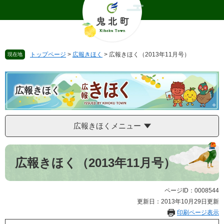
ペ
メ
ー
ニ
ジ
ュ
の
ー
先
を
トップページ
>
広報きほく
>
広報きほく（2013年11月号）
現在地
頭
飛
で
ば
す
し
。
て
広報きほく
本
文
へ
広報きほくメニュー
本
文
広報きほく（2013年11月号）
ページID：0008544
更新日：2013年10月29日更新
印刷ページ表示