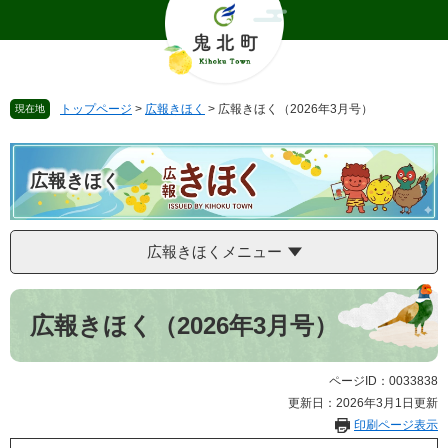
ペ
メ
ー
ニ
ジ
ュ
の
ー
先
を
トップページ
>
広報きほく
>
広報きほく（2026年3月号）
現在地
頭
飛
で
ば
す
し
。
て
広報きほく
本
文
へ
広報きほくメニュー
本
文
広報きほく（2026年3月号）
ページID：0033838
更新日：2026年3月1日更新
印刷ページ表示