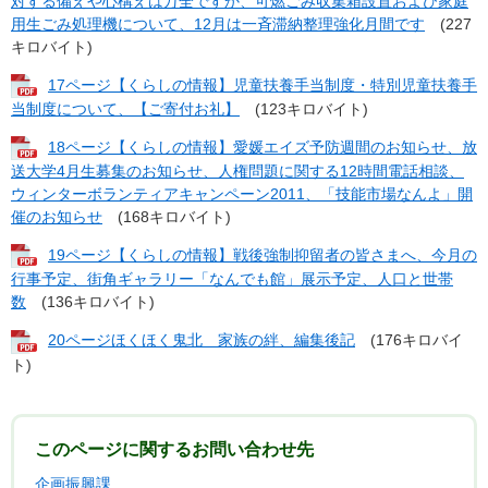
対する備えや心構えは万全ですか、可燃ごみ収集箱設置および家庭
用生ごみ処理機について、12月は一斉滞納整理強化月間です
(227
キロバイト)
17ページ【くらしの情報】児童扶養手当制度・特別児童扶養手
当制度について、【ご寄付お礼】
(123キロバイト)
18ページ【くらしの情報】愛媛エイズ予防週間のお知らせ、放
送大学4月生募集のお知らせ、人権問題に関する12時間電話相談、
ウィンターボランティアキャンペーン2011、「技能市場なんよ」開
催のお知らせ
(168キロバイト)
19ページ【くらしの情報】戦後強制抑留者の皆さまへ、今月の
行事予定、街角ギャラリー「なんでも館」展示予定、人口と世帯
数
(136キロバイト)
20ページほくほく鬼北 家族の絆、編集後記
(176キロバイ
ト)
このページに関するお問い合わせ先
企画振興課