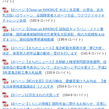
バイト)
10ページ【Close up KIHOKU】きほく生花展・お茶会、近永
乳児院ハロウィーン、全国障害者スポーツ大会、ワクワクドキドキ
チャレンジ合宿
(182キロバイト)
11ページ【Close up KIHOKU】認知症キャラバン・メイト養
成研修、国民健康保険関係功労者厚生大臣表彰、秋の大収穫祭＆ゆ
ずまつり、第60回秋季県展移動展
(198キロバイト)
12ページ【まちのニュース】鬼北町観光親善大使「夢2大使」
決定、保育所入所申込書の配布・受付を行います
(141キロバイト)
13ページ【まちのニュース】北朝鮮人権侵害問題啓発週間、役
場発信の電話番号表示について、次から次へと手口を変えて、平成2
3年度鬼北町工事入札結果
(155キロバイト)
14ページ【町の文芸】日吉川柳会、愛媛若葉ひろみ句会、【食
生活改善推進協議会】うどんすき
(254キロバイト)
15ページ12月生まれの元気っず
(164キロバイト)
16ページ【くらしの情報】国民年金に関するお知らせ、災害に