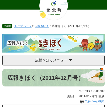
ペ
メ
ー
ニ
ジ
ュ
の
ー
先
を
トップページ
>
広報きほく
>
広報きほく（2011年12月号）
現在地
頭
飛
で
ば
す
し
。
て
広報きほく
本
文
へ
広報きほくメニュー
本
文
広報きほく（2011年12月号）
ページID：0008500
更新日：2011年12月2日更新
印刷ページ表示