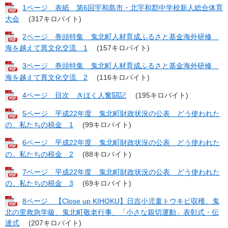
1ページ 表紙 第6回宇和島市・北宇和郡中学校新人総合体育
大会
(317キロバイト)
2ページ 巻頭特集 鬼北町人材育成ふるさと基金海外研修
海を越えて異文化交流 1
(157キロバイト)
3ページ 巻頭特集 鬼北町人材育成ふるさと基金海外研修
海を越えて異文化交流 2
(116キロバイト)
4ページ 目次 きほく人奮闘記
(195キロバイト)
5ページ 平成22年度 鬼北町財政状況の公表 どう使われた
の。私たちの税金 1
(99キロバイト)
6ページ 平成22年度 鬼北町財政状況の公表 どう使われた
の。私たちの税金 2
(88キロバイト)
7ページ 平成22年度 鬼北町財政状況の公表 どう使われた
の。私たちの税金 3
(69キロバイト)
8ページ 【Close up KIHOKU】日吉小児童トウキビ収穫、鬼
北の里救急学級、鬼北町敬老行事、「小さな親切運動」表彰式・伝
達式
(207キロバイト)