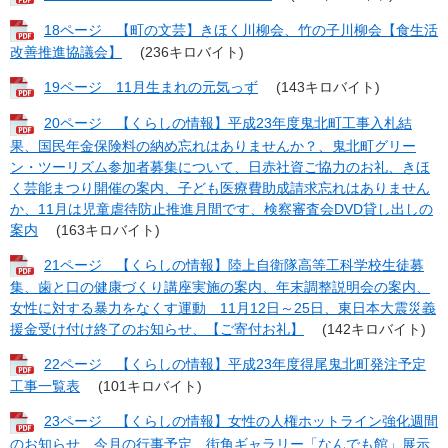
18ページ 【町の文芸】きほく川柳会、竹の子川柳会【食生活
改善推進協議会】
(236キロバイト)
19ページ 11月生まれの元気っず
(143キロバイト)
20ページ 【くらしの情報】平成23年度鬼北町工事入札結
果、国民年金保険料の納め忘れはありませんか？、鬼北町グリー
ン・ツーリズム参加者募集について、日赤社資ご協力のお礼、きほ
く芸能まつり開催の案内、子ども医療費助成請求忘れはありません
か、11月は児童虐待防止推進月間です、検察審査会DVD貸し出しの
案内
(163キロバイト)
21ページ 【くらしの情報】陸上自衛隊高等工科学校生徒募
集、歯と口の健康づくり講座実施の案内、年末調整説明会の案内、
女性に対する暴力をなくす運動 11月12日～25日、東日本大震災義
援金受け付け終了のお知らせ、【ご寄付お礼】
(142キロバイト)
22ページ 【くらしの情報】平成23年度得尾鬼北町発注予定
工事一覧表
(101キロバイト)
23ページ 【くらしの情報】女性の人権ホットライン強化週間
のお知らせ、今月の行事予定、街角ギャラリー「なんでも館」展示