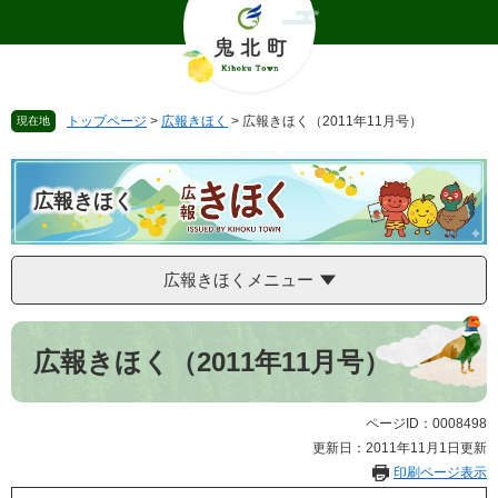
ペ
メ
ー
ニ
ジ
ュ
の
ー
先
を
トップページ
>
広報きほく
>
広報きほく（2011年11月号）
現在地
頭
飛
で
ば
す
し
。
て
広報きほく
本
文
へ
広報きほくメニュー
本
文
広報きほく（2011年11月号）
ページID：0008498
更新日：2011年11月1日更新
印刷ページ表示