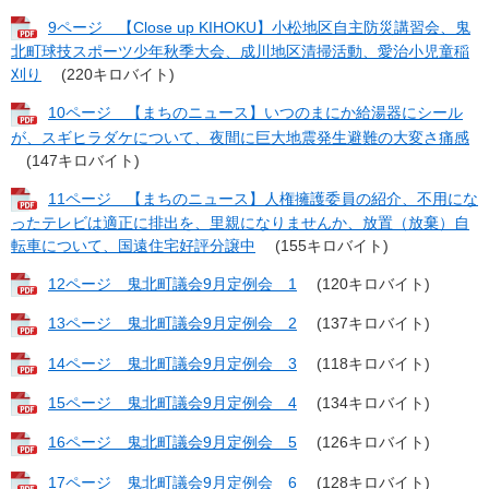
9ページ 【Close up KIHOKU】小松地区自主防災講習会、鬼
北町球技スポーツ少年秋季大会、成川地区清掃活動、愛治小児童稲
刈り
(220キロバイト)
10ページ 【まちのニュース】いつのまにか給湯器にシール
が、スギヒラダケについて、夜間に巨大地震発生避難の大変さ痛感
(147キロバイト)
11ページ 【まちのニュース】人権擁護委員の紹介、不用にな
ったテレビは適正に排出を、里親になりませんか、放置（放棄）自
転車について、国遠住宅好評分譲中
(155キロバイト)
12ページ 鬼北町議会9月定例会 1
(120キロバイト)
13ページ 鬼北町議会9月定例会 2
(137キロバイト)
14ページ 鬼北町議会9月定例会 3
(118キロバイト)
15ページ 鬼北町議会9月定例会 4
(134キロバイト)
16ページ 鬼北町議会9月定例会 5
(126キロバイト)
17ページ 鬼北町議会9月定例会 6
(128キロバイト)