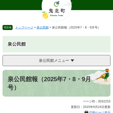
ペ
メ
ー
ニ
ジ
ュ
の
ー
先
を
トップページ
>
泉公民館
>
泉公民館報（2025年7・8・9月号）
現在地
頭
飛
で
ば
す
し
泉公民館
。
て
本
文
泉公民館メニュー
へ
本
文
泉公民館報（2025年7・8・9月
号）
ページID：0032253
更新日：2025年9月24日更新
印刷ページ表示