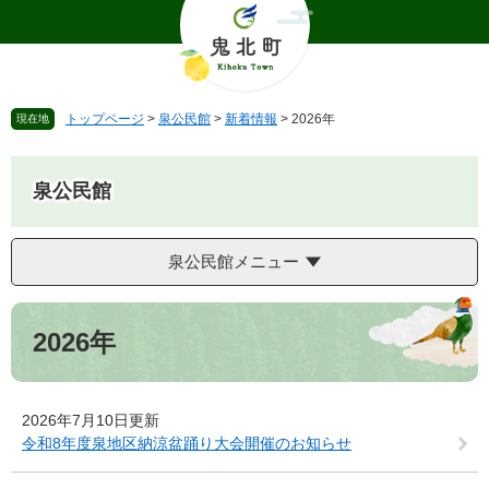
ペ
メ
ー
ニ
ジ
ュ
の
ー
先
を
トップページ
>
泉公民館
>
新着情報
>
2026年
現在地
頭
飛
で
ば
す
し
泉公民館
。
て
本
文
泉公民館メニュー
へ
本
文
2026年
2026年7月10日更新
令和8年度泉地区納涼盆踊り大会開催のお知らせ