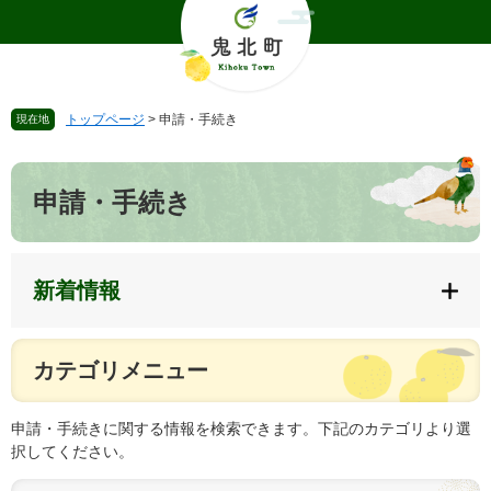
ペ
メ
ー
ニ
ジ
ュ
の
ー
先
を
トップページ
>
申請・手続き
現在地
頭
飛
で
ば
本
す
し
文
。
て
申請・手続き
本
文
へ
新着情報
カテゴリメニュー
申請・手続きに関する情報を検索できます。下記のカテゴリより選
択してください。