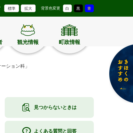
背景色変更
ズ
標準
拡大
白
黒
青
者
観光情報
町政情報
ケーション科」
見つからないときは
よくある質問と回答