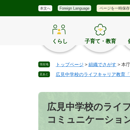
メ
検
き
ペ
メ
ページを一時保存
Foreign Language
本文へ
ニ
索
ほ
ー
ニ
ュ
く
ジ
ュ
ー
の
の
ー
お
先
を
す
頭
飛
くらし
子育て・教育
す
で
ば
め
す
し
。
て
トップページ
>
組織でさがす
>
本
現在地
本
文
広見中学校のライフキャリア教育「
足あと
へ
本
文
広見中学校のライ
コミュニケーショ