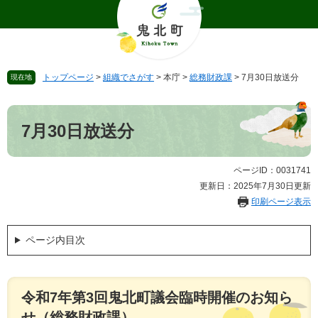
ペ
メ
ー
ニ
ジ
ュ
の
ー
先
を
トップページ
>
組織でさがす
>
本庁
>
総務財政課
>
7月30日放送分
現在地
頭
飛
で
ば
本
す
し
文
。
て
7月30日放送分
本
文
へ
ページID：0031741
更新日：2025年7月30日更新
印刷ページ表示
ページ内目次
令和7年第3回鬼北町議会臨時開催のお知ら
せ（総務財政課）