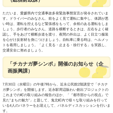
ただいま、愛媛県内で交通事故多発緊急事態宣言が発令されていま
す。ドライバーのみなさん、前をよく見て運転に集中し、体調が悪
い時は、運転を控えるなど緊張感をもって、余裕のある運転をしま
しょう。歩行者のみなさん、道路を横断するときは、左右をよく確
認し、手をあげて横断歩道を渡り、夜間の外出は、よく目立つ服装
を心がけ反射材を身につけましょう。自転車に乗る時は、ヘルメッ
トを着用しましょう。「よく見る・止まる・徐行する」を実践し、
交通安全に努めましょう。
「チカナガ夢シンポ」開催のお知らせ（企
画振興課）
7月30日（水曜日）の午後7時から、近永公民館2階講堂で「チカナ
ガ夢シンポ」を開催します。近永駅周辺賑わい創出プロジェクトの
これまでの町の取り組みの報告のほか、「『都市部からの視点』で
見た‟まちの魅力”」と題して、鬼北町内で様々な取り組みを行って
いる4人のパネラーをお迎えして、パネルディスカッションを行いま
す。