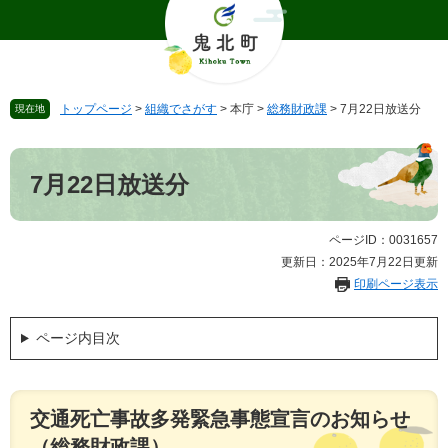
ペ
メ
ー
ニ
ジ
ュ
の
ー
先
を
トップページ
>
組織でさがす
>
本庁
>
総務財政課
>
7月22日放送分
現在地
頭
飛
で
ば
本
す
し
文
。
て
7月22日放送分
本
文
へ
ページID：0031657
更新日：2025年7月22日更新
印刷ページ表示
ページ内目次
交通死亡事故多発緊急事態宣言のお知らせ
（総務財政課）