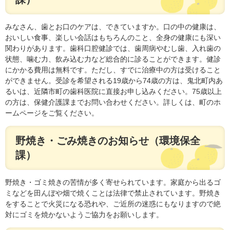
みなさん、歯とお口のケアは、できていますか。口の中の健康は、
おいしい食事、楽しい会話はもちろんのこと、全身の健康にも深い
関わりがあります。歯科口腔健診では、歯周病やむし歯、入れ歯の
状態、噛む力、飲み込む力など総合的に診ることができます。健診
にかかる費用は無料です。ただし、すでに治療中の方は受けること
ができません。受診を希望される19歳から74歳の方は、鬼北町内あ
るいは、近隣市町の歯科医院に直接お申し込みください。75歳以上
の方は、保健介護課までお問い合わせください。詳しくは、町のホ
ームページをご覧ください。
野焼き・ごみ焼きのお知らせ（環境保全
課）
野焼き・ゴミ焼きの苦情が多く寄せられています。家庭から出るゴ
ミなどを田んぼや畑で焼くことは法律で禁止されています。野焼き
をすることで火災になる恐れや、ご近所の迷惑にもなりますので絶
対にゴミを焼かないようご協力をお願いします。