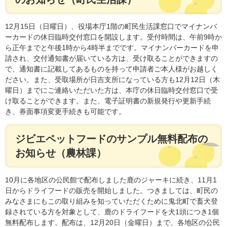
12月15日（日曜日）、役場本庁1階の町民生活課窓口でマイナンバ
ーカードの休日臨時交付窓口を開設します。受付時間は、午前9時か
ら正午までと午後1時から4時半までです。マイナンバーカードを申
請され、交付通知書が届いている方は、受け取ることができますの
で、通知書に記載してあるものを持って申請者ご本人様がお越しく
ださい。また、受取場所が日吉支所になっている方も12月12日（木
曜日）までにご連絡いただいた方は、本庁の休日臨時交付窓口で受
け取ることができます。また、電子証明書の新規発行や更新手続
き、券面事項変更手続きも可能です。
ジビエペットフードのサンプル無料配布の
お知らせ（農林課）
10月に各地区の公民館で配布しました鹿のジャーキに続き、11月1
日からドライフードの販売を開始しました。つきましては、町民の
みなさまにもこの取り組みを知っていただくために鬼北町で畜犬登
録されている方を対象として、鹿のドライフードを犬1頭につき1個
無料配布します。配布は、12月20日（金曜日）まで、各地区の公民