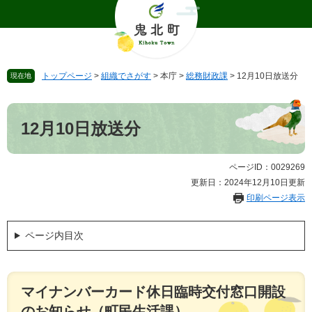
ペ
メ
ー
ニ
ジ
ュ
の
ー
先
を
トップページ
>
組織でさがす
>
本庁
>
総務財政課
>
12月10日放送分
現在地
頭
飛
で
ば
本
す
し
文
。
て
12月10日放送分
本
文
へ
ページID：0029269
更新日：2024年12月10日更新
印刷ページ表示
ページ内目次
マイナンバーカード休日臨時交付窓口開設
のお知らせ（町民生活課）