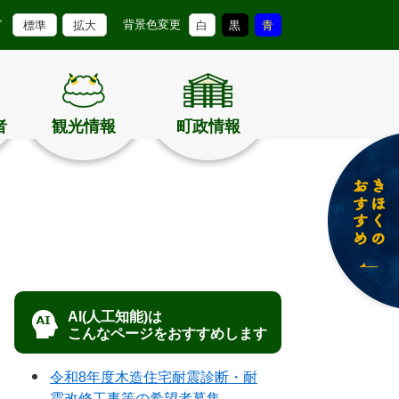
背景色変更
ズ
標準
拡大
白
黒
青
者
観光情報
町政情報
AI(人工知能)は
こんなページをおすすめします
令和8年度木造住宅耐震診断・耐
震改修工事等の希望者募集