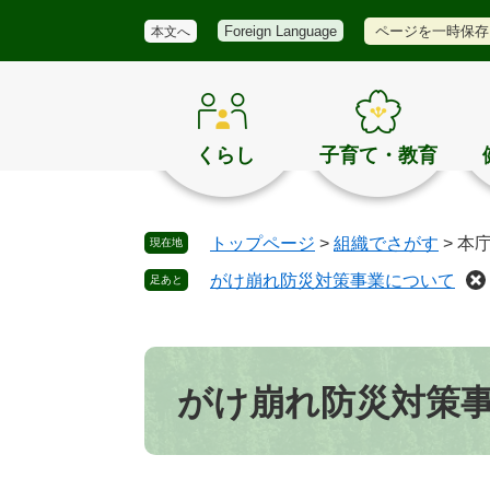
メ
検
き
ペ
メ
ページを一時保存
Foreign Language
本文へ
ニ
索
ほ
ー
ニ
ュ
く
ジ
ュ
ー
の
の
ー
お
先
を
す
頭
飛
くらし
子育て・教育
す
で
ば
め
す
し
。
て
トップページ
>
組織でさがす
>
本
現在地
本
文
がけ崩れ防災対策事業について
足あと
へ
本
文
がけ崩れ防災対策