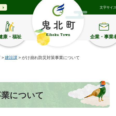
文字サイ
健康・福祉
企業・事業
庁
>
建設課
>
がけ崩れ防災対策事業について
事業について