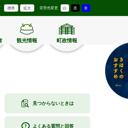
背景色変更
ズ
標準
拡大
白
黒
青
者
観光情報
町政情報
見つからないときは
よくある質問と回答