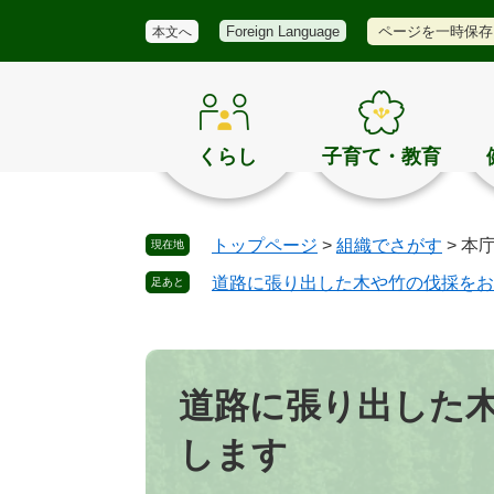
メ
検
き
ペ
メ
ページを一時保存
Foreign Language
本文へ
ニ
索
ほ
ー
ニ
ュ
く
ジ
ュ
ー
の
の
ー
お
先
を
す
頭
飛
くらし
子育て・教育
す
で
ば
め
す
し
。
て
トップページ
>
組織でさがす
>
本
現在地
本
文
道路に張り出した木や竹の伐採をお
足あと
へ
本
文
道路に張り出した
します