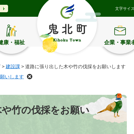
文字サイ
健康・福祉
企業・事業
庁
>
建設課
>
道路に張り出した木や竹の伐採をお願いします
願いします
木や竹の伐採をお願い