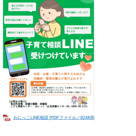
おにっこLINE相談 [PDFファイル／824KB]