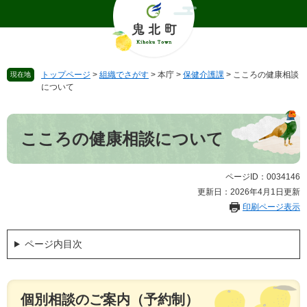
ペ
メ
ー
ニ
ジ
ュ
の
ー
先
を
トップページ
>
組織でさがす
>
本庁
>
保健介護課
>
こころの健康相談
現在地
頭
飛
について
で
ば
す
し
本
。
て
文
こころの健康相談について
本
文
へ
ページID：0034146
更新日：2026年4月1日更新
印刷ページ表示
ページ内目次
個別相談のご案内（予約制）