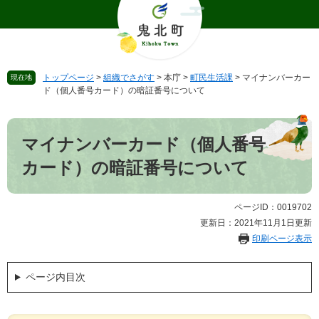
ペ
メ
ー
ニ
ジ
ュ
の
ー
先
を
トップページ
>
組織でさがす
>
本庁
>
町民生活課
>
マイナンバーカー
現在地
頭
飛
ド（個人番号カード）の暗証番号について
で
ば
す
し
本
。
て
文
マイナンバーカード（個人番号
本
文
カード）の暗証番号について
へ
ページID：0019702
更新日：2021年11月1日更新
印刷ページ表示
ページ内目次