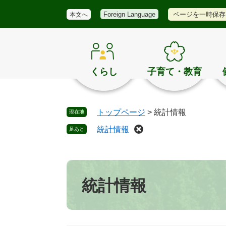
メ
検
き
ペ
メ
ページを一時保存
Foreign Language
本文へ
ニ
索
ほ
ー
ニ
ュ
く
ジ
ュ
ー
の
の
ー
お
先
を
す
頭
飛
くらし
子育て・教育
す
で
ば
め
す
し
。
て
トップページ
>
統計情報
現在地
本
文
統計情報
足あと
へ
本
文
統計情報