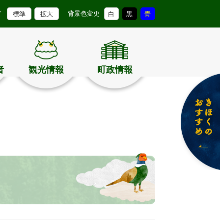
背景色変更
ズ
標準
拡大
白
黒
青
者
観光情報
町政情報