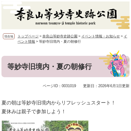
ペ
メ
ー
ニ
ジ
ュ
の
ー
先
を
頭
飛
トップページ
>
奈良山等妙寺史跡公園
>
イベント情報・お知らせ
>
イ
現在地
で
ば
ベント情報
>
等妙寺旧境内・夏の朝修行
す。
し
本
て
文
本
文
等妙寺旧境内・夏の朝修行
へ
ページID：0031019
更新日：2026年6月1日更新
夏の朝は等妙寺旧境内からリフレッシュスタート！
夏休みは親子で参加しよう！