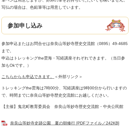
筆ペンは用意しますが、好みの筆をお持ちいただいても構いません。
写仏の場合は、色鉛筆等は用意しています。
参加申し込み
参加申込またはお問合せは奈良山等妙寺歴史交流館（0895）49-4685
まで。
申込はトレッキングthe雲海・写経講座それぞれできます。（当日参
加もOkです。）
こちらからも申込できます。
＜外部リンク＞
トレッキングthe雲海は7時00分、写経講座は9時00分から行いますの
で、時間までに奈良山等妙寺歴史交流館にお越しください。
【主催】鬼北町教育委員会 奈良山等妙寺歴史交流館・中央公民館
奈良山等妙寺史跡公園 夏の朝修行 [PDFファイル／242KB]