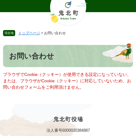
ペ
メ
ー
ニ
ジ
ュ
の
ー
先
を
トップページ
>
お問い合わせ
現在地
頭
飛
で
ば
本
す
し
文
。
て
お問い合わせ
本
文
へ
ブラウザでCookie（クッキー）が使用できる設定になっていない、
または、ブラウザがCookie（クッキー）に対応していないため、お
問い合わせフォームをご利用頂けません。
法人番号6000020384887