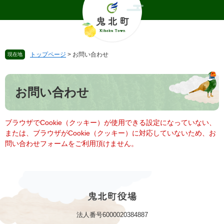
ペ
メ
ー
ニ
ジ
ュ
の
ー
先
を
トップページ
>
お問い合わせ
現在地
頭
飛
で
ば
本
す
し
文
。
て
お問い合わせ
本
文
へ
ブラウザでCookie（クッキー）が使用できる設定になっていない、
または、ブラウザがCookie（クッキー）に対応していないため、お
問い合わせフォームをご利用頂けません。
法人番号6000020384887