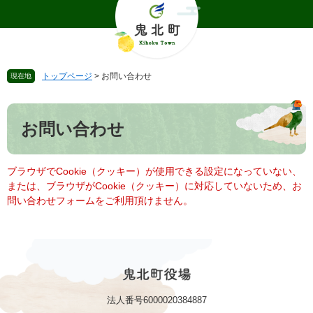
ペ
メ
ー
ニ
ジ
ュ
の
ー
先
を
トップページ
>
お問い合わせ
現在地
頭
飛
で
ば
本
す
し
文
。
て
お問い合わせ
本
文
へ
ブラウザでCookie（クッキー）が使用できる設定になっていない、
または、ブラウザがCookie（クッキー）に対応していないため、お
問い合わせフォームをご利用頂けません。
法人番号6000020384887