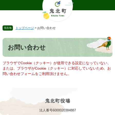
ペ
メ
ー
ニ
ジ
ュ
の
ー
先
を
トップページ
>
お問い合わせ
現在地
頭
飛
で
ば
本
す
し
文
。
て
お問い合わせ
本
文
へ
ブラウザでCookie（クッキー）が使用できる設定になっていない、
または、ブラウザがCookie（クッキー）に対応していないため、お
問い合わせフォームをご利用頂けません。
法人番号6000020384887