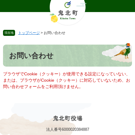
ペ
メ
ー
ニ
ジ
ュ
の
ー
先
を
トップページ
>
お問い合わせ
現在地
頭
飛
で
ば
本
す
し
文
。
て
お問い合わせ
本
文
へ
ブラウザでCookie（クッキー）が使用できる設定になっていない、
または、ブラウザがCookie（クッキー）に対応していないため、お
問い合わせフォームをご利用頂けません。
法人番号6000020384887