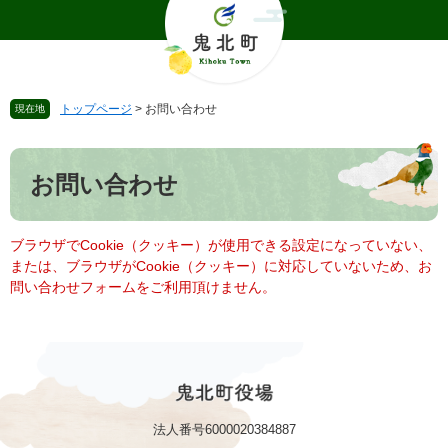
ペ
メ
ー
ニ
ジ
ュ
の
ー
先
を
トップページ
>
お問い合わせ
現在地
頭
飛
で
ば
本
す
し
文
。
て
お問い合わせ
本
文
へ
ブラウザでCookie（クッキー）が使用できる設定になっていない、
または、ブラウザがCookie（クッキー）に対応していないため、お
問い合わせフォームをご利用頂けません。
法人番号6000020384887