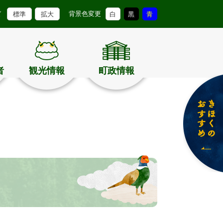
背景色変更
ズ
標準
拡大
白
黒
青
者
観光情報
町政情報