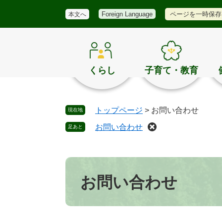
メ
検
き
ペ
メ
ページを一時保存
Foreign Language
本文へ
ニ
索
ほ
ー
ニ
ュ
く
ジ
ュ
ー
の
の
ー
お
先
を
す
頭
飛
くらし
子育て・教育
す
で
ば
め
す
し
。
て
トップページ
>
お問い合わせ
現在地
本
文
お問い合わせ
足あと
へ
本
文
お問い合わせ